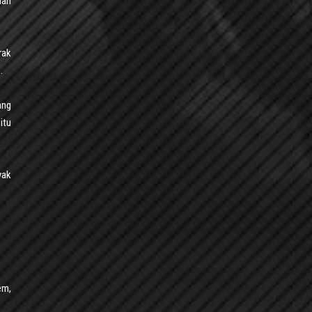
dan
rak
.
ang
itu
yak
em,