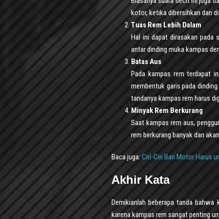
Biasanya suara decit ini juga 
kotor, ketika dibersihkan dan d
Tuas Rem Lebih Dalam
Hal ini dapat dirasakan pada
antar dinding muka kampas den
Batas Aus
Pada kampas rem terdapat indi
membentuk garis pada dinding k
tandanya kampas rem harus dig
Minyak Rem Berkurang
Saat kampas rem aus, penggun
rem berkurang banyak dan aka
Baca juga:
Ciri-Ciri Ban Motor Harus u
Akhir Kata
Demikianlah beberapa tanda bahwa k
karena kampas rem sangat penting un