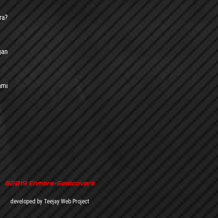
ra?
gan
ami
@2019 Enmore-Seatcovers
developed by Teejay Web Project