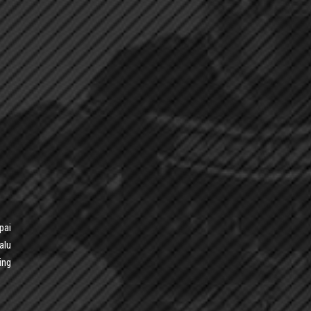
pai
alu
ing