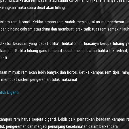
dapat muncul ketika rem basah atau sudah kotor, namun jika rem hanya basah 
ikeringkan maka suara decit akan hilang.
 sistem rem tromol. Ketika ampas rem sudah menipis, akan memperbesar ja
gan dinding cakram atau drum dan membuat jarak tarik tuas rem semakin jauh
kator keausan yang dapat dilihat. Indikator ini biasanya berupa lubang y
ampas. Ketika lubang garis tersebut sudah meinipis atau bahka tak terlihat, 
anti.
aan minyak rem akan lebih banyak dan boros. Ketika kampas rem tipis, min
n membuat sistem pengereman tidak maksimal.
ntuk Diganti
ampas rem harus segera diganti. Lebih baik perhatikan keadaan kampas r
tuk pengereman dan menjadi penunjang keselamatan dalam berkendara.