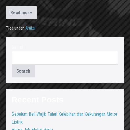
Read more
Filed under:
Artikel
Search
Search
Recent Posts
Sebelum Beli Wajib Tahu! Kelebihan dan Kekurangan Motor
Listrik
Harga Jok Motor Vario