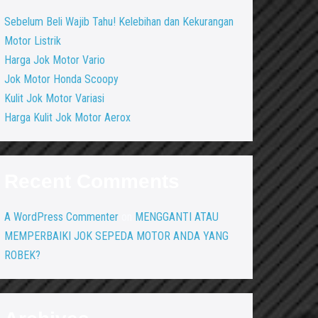
Sebelum Beli Wajib Tahu! Kelebihan dan Kekurangan
Motor Listrik
Harga Jok Motor Vario
Jok Motor Honda Scoopy
Kulit Jok Motor Variasi
Harga Kulit Jok Motor Aerox
Recent Comments
A WordPress Commenter
on
MENGGANTI ATAU
MEMPERBAIKI JOK SEPEDA MOTOR ANDA YANG
ROBEK?