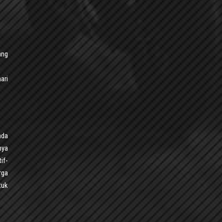
ang
ari
nda
nya
if-
rga
tuk
.