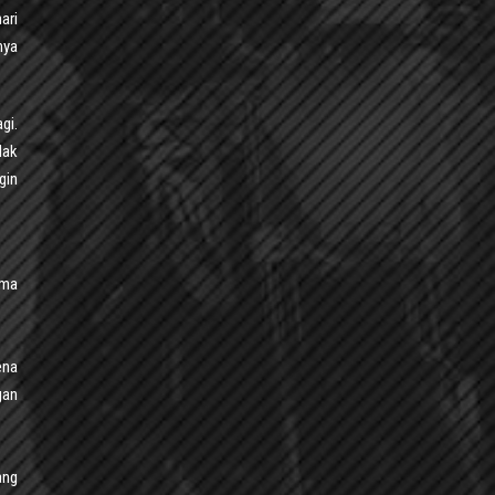
ari
nya
gi.
dak
gin
ama
ena
gan
ang