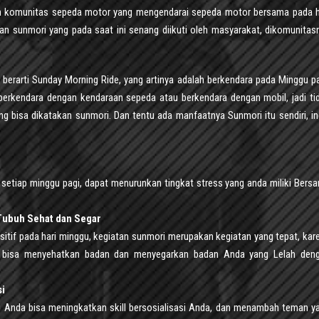
h komunitas sepeda motor yang mengendarai sepeda motor bersama pada h
atan sunmori yang pada saat ini senang diikuti oleh masyarakat, dikomunitas
i berarti Sunday Morning Ride, yang artinya adalah berkendara pada Minggu pa
 berkendara dengan kendaraan sepeda atau berkendara dengan mobil, jadi ti
 bisa dikatakan sunmori. Dan tentu ada manfaatnya Sunmori itu sendiri, in
etiap minggu pagi, dapat menurunkan tingkat stress yang anda miliki Bers
 Tubuh Sehat dan Segar
itif pada hari minggu, kegiatan sunmori merupakan kegiatan yang tepat, kar
a bisa menyehatkan badan dan menyegarkan badan Anda yang Lelah den
si
 Anda bisa meningkatkan skill bersosialisasi Anda, dan menambah teman y