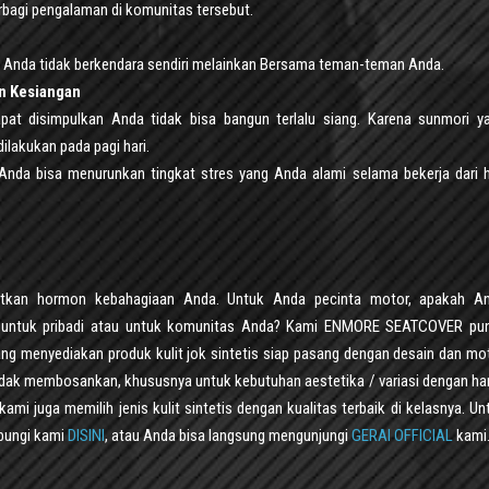
rbagi pengalaman di komunitas tersebut.
a Anda tidak berkendara sendiri melainkan Bersama teman-teman Anda.
un Kesiangan
at disimpulkan Anda tidak bisa bangun terlalu siang. Karena sunmori y
ilakukan pada pagi hari.
nda bisa menurunkan tingkat stres yang Anda alami selama bekerja dari h
katkan hormon kebahagiaan Anda. Untuk Anda pecinta motor, apakah A
ik untuk pribadi atau untuk komunitas Anda? Kami ENMORE SEATCOVER pu
ng menyediakan produk kulit jok sintetis siap pasang dengan desain dan mot
idak membosankan, khususnya untuk kebutuhan aestetika / variasi dengan ha
kami juga memilih jenis kulit sintetis dengan kualitas terbaik di kelasnya. Un
bungi kami
DISINI
, atau Anda bisa langsung mengunjungi
GERAI OFFICIAL
kami