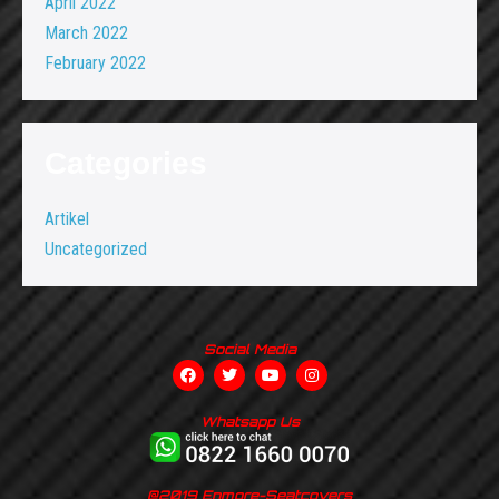
April 2022
March 2022
February 2022
Categories
Artikel
Uncategorized
Social Media
Whatsapp Us
@2019 Enmore-Seatcovers