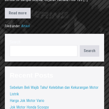
Read more
Filed under:
Artikel
Search
Search
Recent Posts
Sebelum Beli Wajib Tahu! Kelebihan dan Kekurangan Motor
Listrik
Harga Jok Motor Vario
Jok Motor Honda Scoopy