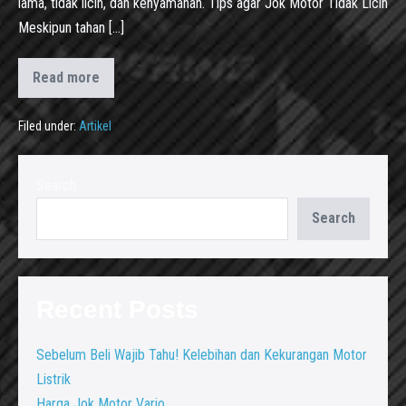
lama, tidak licin, dan kenyamanan. Tips agar Jok Motor Tidak Licin
Meskipun tahan […]
Read more
Filed under:
Artikel
Search
Search
Recent Posts
Sebelum Beli Wajib Tahu! Kelebihan dan Kekurangan Motor
Listrik
Harga Jok Motor Vario