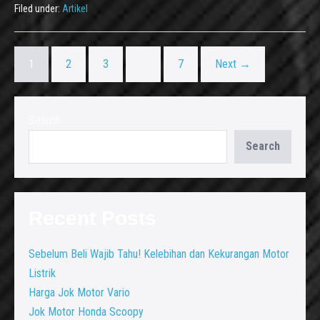
Filed under:
Artikel
1
2
3
…
7
Next →
Search
Search
Recent Posts
Sebelum Beli Wajib Tahu! Kelebihan dan Kekurangan Motor
Listrik
Harga Jok Motor Vario
Jok Motor Honda Scoopy