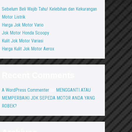
Sebelum Beli Wajib Tahu! Kelebihan dan Kekurangan
Motor Listrik
Harga Jok Motor Vario
Jok Motor Honda Scoopy
Kulit Jok Motor Variasi
Harga Kulit Jok Motor Aerox
Recent Comments
A WordPress Commenter
on
MENGGANTI ATAU
MEMPERBAIKI JOK SEPEDA MOTOR ANDA YANG
ROBEK?