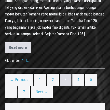
Untuk Sebagian orang, memiliki motor yang nyaman merupakan
hal yang diidam-idamkan. Apalagi jika ini berhubungan dengan
motor besutan Yamaha yang memiliki ciri khas anak muda banget.
Dan ya, kali ini kami ingin membahas motor Yamaha Fino 125,
yang bagaimana jika jok motor fino diganti. Yuk simak artikel
berikut ini sampai selesai. Sejarah Yamaha Fino 125 […]
Read more
Filed under:
Artikel
← Previous
1
2
3
4
5
…
7
Next →