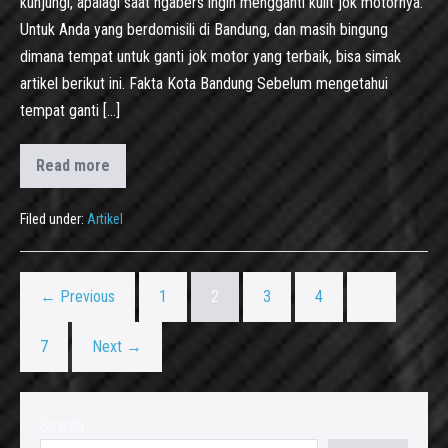
kunjungi, apalagi saat ngabers ingin mengganti kulit jok motornya.
Untuk Anda yang berdomisili di Bandung, dan masih bingung
dimana tempat untuk ganti jok motor yang terbaik, bisa simak
artikel berikut ini. Fakta Kota Bandung Sebelum mengetahui
tempat ganti […]
Read more
Filed under:
Artikel
← Previous
1
2
3
4
…
7
Next →
Search